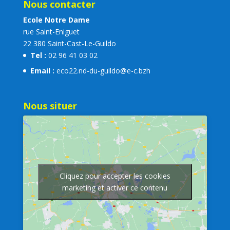
Nous contacter
Ecole Notre Dame
rue Saint-Eniguet
22 380 Saint-Cast-Le-Guildo
Tel :
02 96 41 03 02
Email :
eco22.nd-du-guildo@e-c.bzh
Nous situer
Cliquez pour accepter les cookies
marketing et activer ce contenu