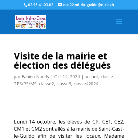
02.96.41.03.02
eco22.nd-du-guildo@e-c.bzh
Visite de la mairie et
élection des délégués
par
Fabien Nourly
|
Oct 14, 2024
|
accueil
,
classe
TPS/PS/MS
,
classe2
,
classe3
,
classe42024
Lundi 14 octobre, les élèves de CP, CE1, CE2,
CM1 et CM2 sont allés à la mairie de Saint-Cast-
le-Guildo afin de visiter les locaux. Madame