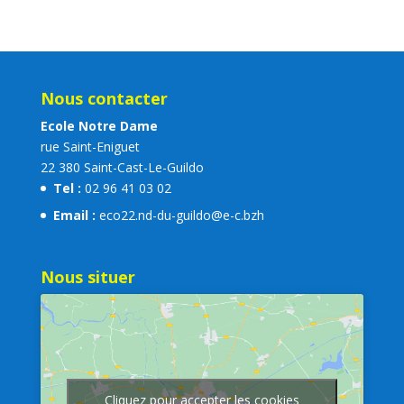
Nous contacter
Ecole Notre Dame
rue Saint-Eniguet
22 380 Saint-Cast-Le-Guildo
Tel :
02 96 41 03 02
Email :
eco22.nd-du-guildo@e-c.bzh
Nous situer
Cliquez pour accepter les cookies