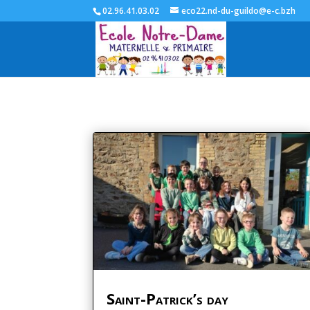
02.96.41.03.02
eco22.nd-du-guildo@e-c.bzh
Saint-Patrick’s day